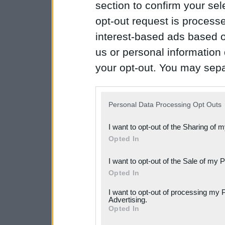
section to confirm your sel
opt-out request is proces
interest-based ads based o
us or personal information d
your opt-out. You may separ
disclosure of your personal
IAB’s list of downstream pa
Personal Data Processing Opt Outs
also be disclosed by us to 
I want to opt-out of the Sharing of 
Downstream Participants
th
Opted In
third parties.
I want to opt-out of the Sale of my 
Please note that this web
Opted In
services and may gather an
I want to opt-out of processing my 
Advertising.
not limited to your visit o
Opted In
grant or deny consent to Go