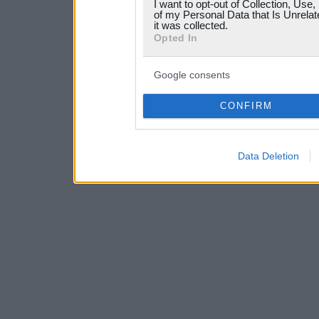
I want to opt-out of Collection, Use
your data for below specif
of my Personal Data that Is Unrelat
it was collected.
consent section.
Opted In
Google consents
CONFIRM
Data Deletion