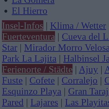
El Hierro
Insel-Infos
|
Klima / Wetter
Fuerteventura
|
Cueva del L
Star
|
Mirador Morro Velos
Park La Lajita
|
Halbinsel J
Ferienorte / Städte
|
Ajuy
|
A
Fuste
|
Cofete
|
Corralejo
|
C
Esquinzo Playa
|
Gran Taraj
Pared
|
Lajares
|
Las Playita