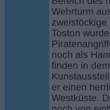
Bereich des 
Wehrturm aus
zweistöckige 
Toston wurde
Piratenangriff
noch als Hand
finden in de
Kunstausstell
er einen herrl
Westküste. De
noch von ein