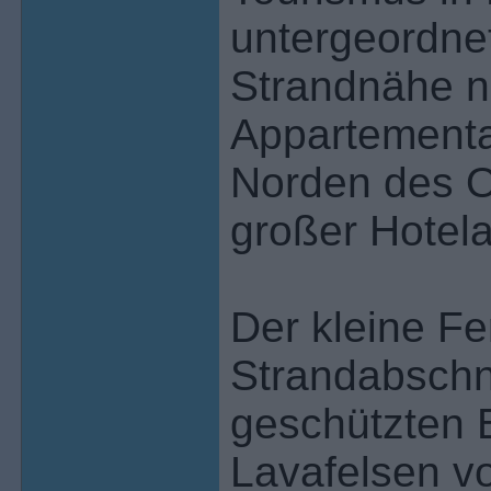
untergeordnete
Strandnähe n
Appartementa
Norden des O
großer Hotel
Der kleine Fe
Strandabschni
geschützten 
Lavafelsen vo