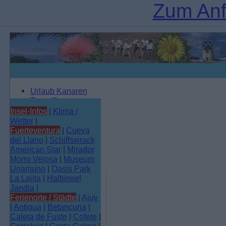
Zum Anf
Urlaub Kanaren
Teneriffa
El Cotillo
Gran Canaria
Insel-Infos
|
Klima /
Lanzarote
Wetter
|
Fuerteventura
Fuerteventura
|
Cueva
La Palma
del Llano
|
Schiffswrack
La Gomera
American Star
|
Mirador
El Hierro
Morro Velosa
|
Museum
Unamuno
|
Oasis Park
La Lajita
|
Halbinsel
Jandia
|
Ferienorte / Städte
|
Ajuy
|
Antigua
|
Betancuria
|
Caleta de Fuste
|
Cofete
|