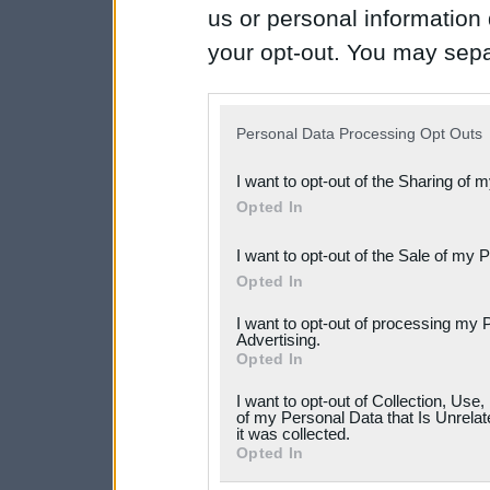
us or personal information d
your opt-out. You may separ
disclosure of your personal
IAB’s list of downstream pa
Personal Data Processing Opt Outs
also be disclosed by us to 
I want to opt-out of the Sharing of 
Downstream Participants
th
Opted In
third parties.
I want to opt-out of the Sale of my 
Please note that this web
Opted In
services and may gather an
I want to opt-out of processing my 
Advertising.
not limited to your visit o
Opted In
grant or deny consent to Go
I want to opt-out of Collection, Use
your data for below specif
of my Personal Data that Is Unrelat
it was collected.
consent section.
Opted In