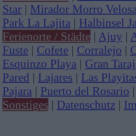
Star
|
Mirador Morro Velos
Park La Lajita
|
Halbinsel J
Ferienorte / Städte
|
Ajuy
|
A
Fuste
|
Cofete
|
Corralejo
|
C
Esquinzo Playa
|
Gran Taraj
Pared
|
Lajares
|
Las Playita
Pajara
|
Puerto del Rosario
|
Sonstiges
|
Datenschutz
|
Im