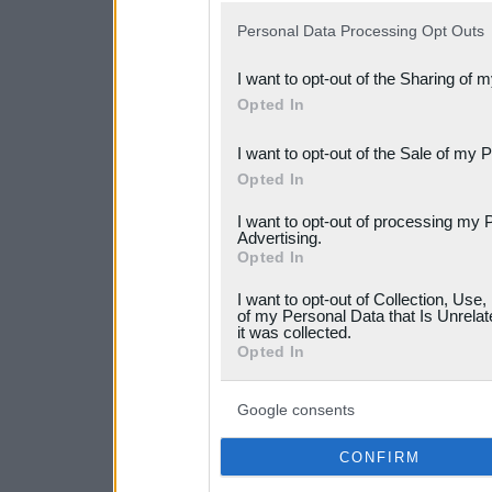
IAB’s list of downstream pa
Personal Data Processing Opt Outs
also be disclosed by us to 
I want to opt-out of the Sharing of 
Downstream Participants
th
Opted In
third parties.
I want to opt-out of the Sale of my 
Please note that this web
Opted In
services and may gather an
I want to opt-out of processing my 
Advertising.
not limited to your visit o
Opted In
grant or deny consent to Go
I want to opt-out of Collection, Use
your data for below specif
of my Personal Data that Is Unrelat
it was collected.
consent section.
Opted In
Google consents
CONFIRM