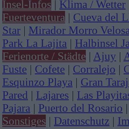
Insel-Infos
|
Klima / Wetter
Fuerteventura
|
Cueva del L
Star
|
Mirador Morro Velos
Park La Lajita
|
Halbinsel J
Ferienorte / Städte
|
Ajuy
|
A
Fuste
|
Cofete
|
Corralejo
|
C
Esquinzo Playa
|
Gran Taraj
Pared
|
Lajares
|
Las Playita
Pajara
|
Puerto del Rosario
|
Sonstiges
|
Datenschutz
|
Im