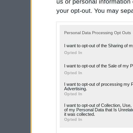
us or personal information d
your opt-out. You may separ
disclosure of your personal
IAB’s list of downstream pa
Personal Data Processing Opt Outs
also be disclosed by us to 
I want to opt-out of the Sharing of 
Downstream Participants
th
Opted In
third parties.
I want to opt-out of the Sale of my 
Please note that this web
Opted In
services and may gather an
I want to opt-out of processing my 
Advertising.
not limited to your visit o
Opted In
grant or deny consent to Go
I want to opt-out of Collection, Use
your data for below specif
of my Personal Data that Is Unrelat
it was collected.
consent section.
Opted In