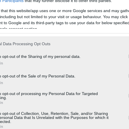
Participants
that may further disclose it to other third parties.
 that this website/app uses one or more Google services and may gath
including but not limited to your visit or usage behaviour. You may click 
 to Google and its third-party tags to use your data for below specifi
ogle consent section.
l Data Processing Opt Outs
o opt-out of the Sharing of my personal data.
In
o opt-out of the Sale of my Personal Data.
In
rt Cofete. Wenn in Cofete nicht die geheimnisumwitterte Villa Winter
 dorthin machen. Ausser einigen wenigen Wochenendhäusern, einer Bar so
to opt-out of processing my Personal Data for Targeted
n. Cofete gehörte einst zu den ersten Orten der Halbinsel, die besielde
ing.
nutzbar war.
In
einem komfortablen Geländewagen bewältigt werden. Über eine unbefestig
o opt-out of Collection, Use, Retention, Sale, and/or Sharing
ersonal Data that Is Unrelated with the Purposes for which it
 dennoch sollte man sich dieses Abenteuer nicht entgehen lassen. Am A
lected.
ie die Steilküste geniessen.
In