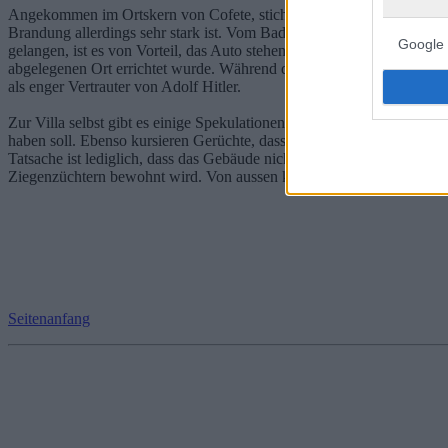
Angekommen im Ortskern von Cofete, sticht dem Besucher zuerst die B
Brandung allerdings sehr stark ist. Vom Baden sollte deshalb Abstan
Google 
gelangen, ist es von Vorteil, das Auto stehen zu lassen, denn die let
abgelegenen Ort errichtet wurde. Während des Baus der Villa im Jahr
als enger Vertrauter von Adolf Hitler.
Zur Villa selbst gibt es einige Spekulationen. Zum einen wird vermu
haben soll. Ebenso kursieren Gerüchte, dass ehemalige Nationalsozi
Tatsache ist lediglich, dass das Gebäude nicht zu Ende gebaut wurde un
Ziegenzüchtern bewohnt wird. Von aussen kann die Villa Winter jed
Seitenanfang