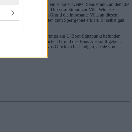
elbarer Nähe befindet sich ein schöner weißer Sandstrand, an dem die
insame Strand jedoch ideal. Um vom Strand zur Villa Winter zu
icherheit sagen, aus welchem Grund die imposante Villa an diesem
 Ingenieur Gustav Winter, zum Sperrgebiet erklärt. Er selbst galt
 verbunden war und sich darunter ein U-Boot-Stützpunkt befunden
doch Niemand über den wirklichen Grund des Baus Auskunft geben.
en seltensten Fällen mit etwas Glück zu besichtigen, da sie von