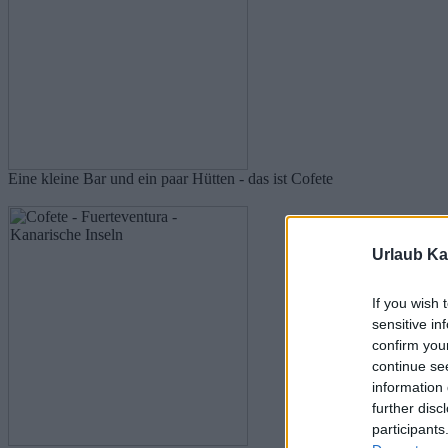
Eine kleine Bar und ein paar Hütten - das ist Cofete
Urlaub Ka
If you wish 
sensitive in
confirm you
continue se
information 
further disc
participants