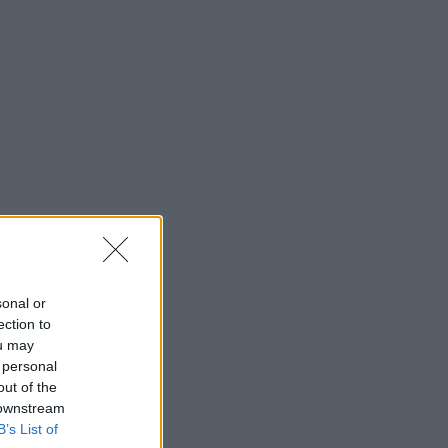
sonal or
ection to
ou may
 personal
out of the
 downstream
B’s List of