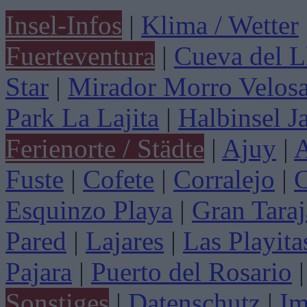
Insel-Infos
|
Klima / Wetter
Fuerteventura
|
Cueva del L
Star
|
Mirador Morro Velos
Park La Lajita
|
Halbinsel J
Ferienorte / Städte
|
Ajuy
|
A
Fuste
|
Cofete
|
Corralejo
|
C
Esquinzo Playa
|
Gran Taraj
Pared
|
Lajares
|
Las Playita
Pajara
|
Puerto del Rosario
|
Sonstiges
|
Datenschutz
|
Im