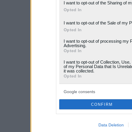
I want to opt-out of the Sharing of 
Downstream Participants
th
Opted In
third parties.
I want to opt-out of the Sale of my 
Please note that this web
Opted In
services and may gather an
I want to opt-out of processing my 
Advertising.
not limited to your visit o
Opted In
grant or deny consent to Go
I want to opt-out of Collection, Use
your data for below specif
of my Personal Data that Is Unrelat
it was collected.
consent section.
Opted In
Google consents
CONFIRM
Data Deletion