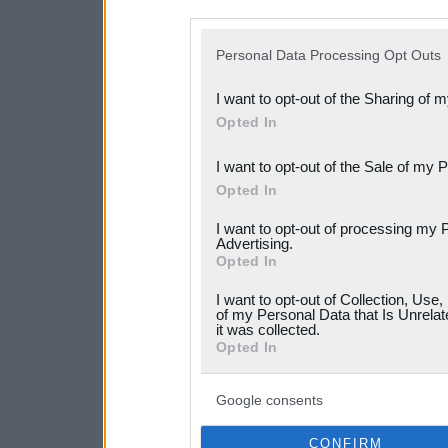
disclosure of your personal
IAB’s list of downstream pa
Personal Data Processing Opt Outs
also be disclosed by us to 
I want to opt-out of the Sharing of 
Downstream Participants
th
Opted In
third parties.
I want to opt-out of the Sale of my 
Please note that this web
Opted In
services and may gather an
I want to opt-out of processing my 
Advertising.
not limited to your visit o
Opted In
grant or deny consent to Go
I want to opt-out of Collection, Use
your data for below specif
of my Personal Data that Is Unrelat
it was collected.
consent section.
Opted In
Google consents
CONFIRM