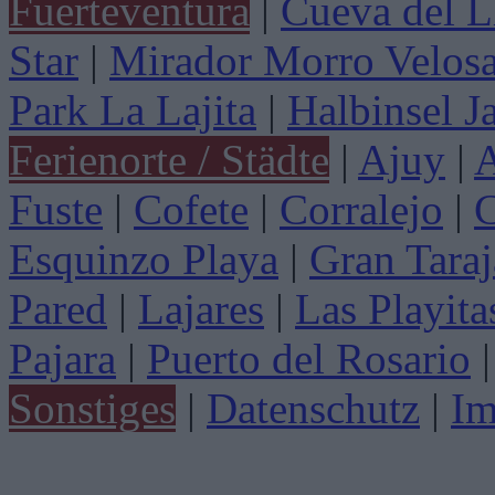
Fuerteventura
|
Cueva del L
Star
|
Mirador Morro Velos
Park La Lajita
|
Halbinsel J
Ferienorte / Städte
|
Ajuy
|
A
Fuste
|
Cofete
|
Corralejo
|
C
Esquinzo Playa
|
Gran Taraj
Pared
|
Lajares
|
Las Playita
Pajara
|
Puerto del Rosario
|
Sonstiges
|
Datenschutz
|
Im