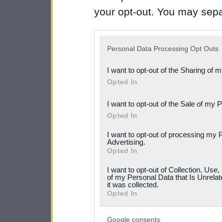
your opt-out. You may separ
disclosure of your personal
IAB’s list of downstream pa
Personal Data Processing Opt Outs
also be disclosed by us to 
I want to opt-out of the Sharing of 
Downstream Participants
th
Opted In
third parties.
I want to opt-out of the Sale of my 
Please note that this web
Opted In
services and may gather an
I want to opt-out of processing my 
Advertising.
not limited to your visit o
Opted In
grant or deny consent to Go
I want to opt-out of Collection, Use
your data for below specif
of my Personal Data that Is Unrelat
it was collected.
consent section.
Opted In
Google consents