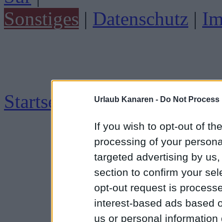
Sonstiges
|
Datenschutz
|
Im
Startseite
|
Impressum
Urlaub Kanaren -
Do Not Process 
If you wish to opt-out of the
processing of your personal
targeted advertising by us
section to confirm your sel
opt-out request is proces
interest-based ads based o
us or personal information d