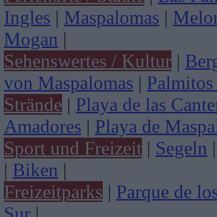
Ingles
|
Maspalomas
|
Melo
Mogan
|
Sehenswertes / Kultur
|
Ber
von Maspalomas
|
Palmitos
Strände
|
Playa de las Cante
Amadores
|
Playa de Maspa
Sport und Freizeit
|
Segeln
|
|
Biken
|
Freizeitparks
|
Parque de lo
Sur
|