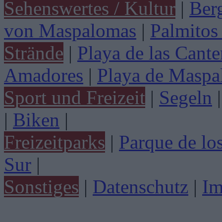
Sehenswertes / Kultur
|
Ber
von Maspalomas
|
Palmitos
Strände
|
Playa de las Cante
Amadores
|
Playa de Maspa
Sport und Freizeit
|
Segeln
|
|
Biken
|
Freizeitparks
|
Parque de lo
Sur
|
Sonstiges
|
Datenschutz
|
Im