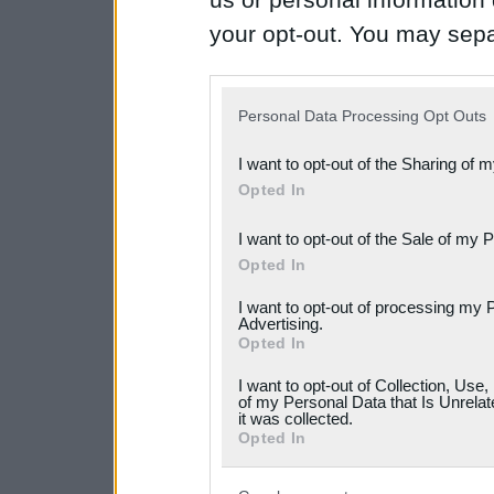
your opt-out. You may separ
disclosure of your personal
IAB’s list of downstream pa
Personal Data Processing Opt Outs
also be disclosed by us to 
I want to opt-out of the Sharing of 
Downstream Participants
th
Opted In
third parties.
I want to opt-out of the Sale of my 
Please note that this web
Opted In
services and may gather an
I want to opt-out of processing my 
Advertising.
not limited to your visit o
Opted In
grant or deny consent to Go
I want to opt-out of Collection, Use
your data for below specif
of my Personal Data that Is Unrelat
it was collected.
consent section.
Opted In