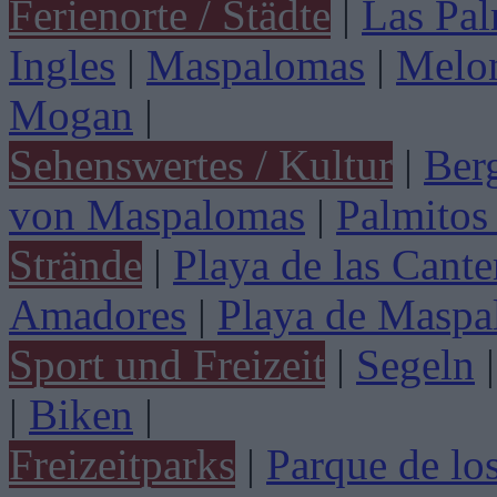
Ferienorte / Städte
|
Las Pa
Ingles
|
Maspalomas
|
Melo
Mogan
|
Sehenswertes / Kultur
|
Ber
von Maspalomas
|
Palmitos
Strände
|
Playa de las Cante
Amadores
|
Playa de Maspa
Sport und Freizeit
|
Segeln
|
|
Biken
|
Freizeitparks
|
Parque de lo