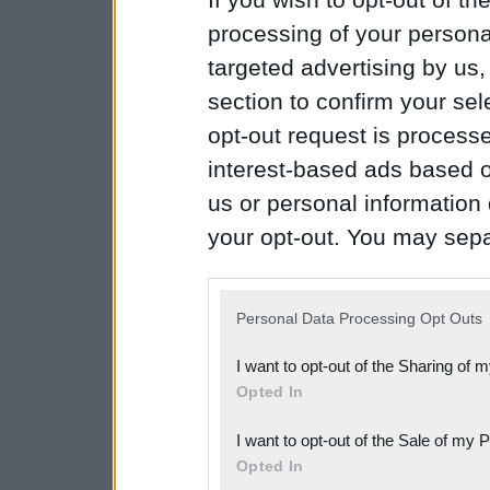
processing of your personal
targeted advertising by us
section to confirm your sel
opt-out request is proces
interest-based ads based o
us or personal information d
your opt-out. You may separ
disclosure of your personal
IAB’s list of downstream pa
Personal Data Processing Opt Outs
also be disclosed by us to 
I want to opt-out of the Sharing of 
Downstream Participants
th
Opted In
third parties.
I want to opt-out of the Sale of my 
Please note that this web
Opted In