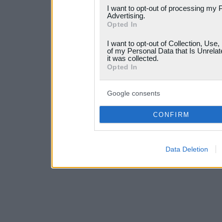
services and may gather an
I want to opt-out of processing my 
Advertising.
not limited to your visit o
Opted In
grant or deny consent to Go
I want to opt-out of Collection, Use
your data for below specif
of my Personal Data that Is Unrelat
it was collected.
consent section.
Opted In
Google consents
CONFIRM
Data Deletion