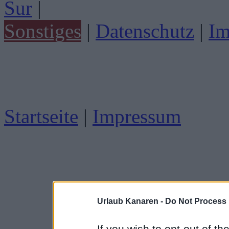
Sur
|
Sonstiges
|
Datenschutz
|
Im
Startseite
|
Impressum
Urlaub Kanaren -
Do Not Process 
If you wish to opt-out of the