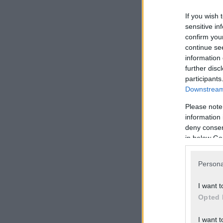
If you wish 
sensitive in
confirm you
continue se
information 
further disc
participants
Downstream 
Please note
information 
deny consent
in below Go
Persona
I want t
Opted 
I want t