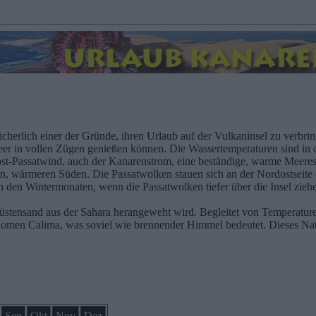
cherlich einer der Gründe, ihren Urlaub auf der Vulkaninsel zu verbr
 Meer in vollen Zügen genießen können. Die Wassertemperaturen sind 
ost-Passatwind, auch der Kanarenstrom, eine beständige, warme Meeress
, wärmeren Süden. Die Passatwolken stauen sich an der Nordostseite 
n den Wintermonaten, wenn die Passatwolken tiefer über die Insel zi
tensand aus der Sahara herangeweht wird. Begleitet von Temperaturen 
omen Calima, was soviel wie brennender Himmel bedeutet. Dieses Natu
Sep
Okt
Nov
Dez