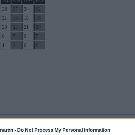
26
27
24
22
21
19
18
16
23
23
21
20
8
7
6
5
1
4
6
6
naren -
Do Not Process My Personal Information