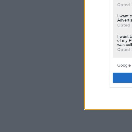
Opted 
I want 
Advertis
Opted 
I want t
of my P
was col
Opted 
Google 