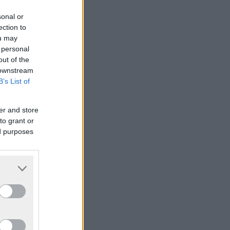
sonal or
ection to
ou may
 personal
out of the
 downstream
B’s List of
er and store
to grant or
ed purposes