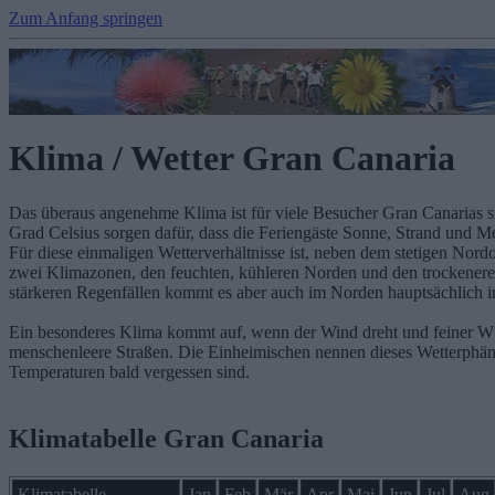
Zum Anfang springen
Klima / Wetter Gran Canaria
Das überaus angenehme Klima ist für viele Besucher Gran Canarias si
Grad Celsius sorgen dafür, dass die Feriengäste Sonne, Strand und
Für diese einmaligen Wetterverhältnisse ist, neben dem stetigen Nord
zwei Klimazonen, den feuchten, kühleren Norden und den trockeneren
stärkeren Regenfällen kommt es aber auch im Norden hauptsächlich i
Ein besonderes Klima kommt auf, wenn der Wind dreht und feiner Wüs
menschenleere Straßen. Die Einheimischen nennen dieses Wetterphän
Temperaturen bald vergessen sind.
Klimatabelle Gran Canaria
Klimatabelle
Jan
Feb
Mär
Apr
Mai
Jun
Jul
Aug