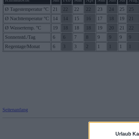
Ø Tagestemperatur °C
21
22
22
22
23
24
25
25
Ø Nachttemperatur °C
14
14
15
16
17
18
19
21
Ø Wassertemp. °C
19
18
18
18
19
20
21
22
Sonnenstd./Tag
6
6
7
8
9
9
9
9
Regentage/Monat
6
3
3
2
1
1
1
1
Seitenanfang
Urlaub Ka