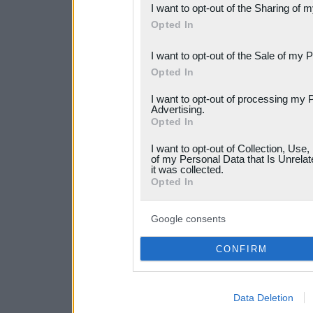
I want to opt-out of the Sharing of 
Downstream Participants
th
Opted In
third parties.
I want to opt-out of the Sale of my 
Please note that this web
Opted In
services and may gather an
I want to opt-out of processing my 
Advertising.
not limited to your visit o
Opted In
grant or deny consent to Go
I want to opt-out of Collection, Use
your data for below specif
of my Personal Data that Is Unrelat
it was collected.
consent section.
Opted In
Google consents
CONFIRM
Data Deletion