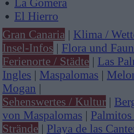
La Gomera
El Hierro
Gran Canaria
|
Klima / Wett
Insel-Infos
|
Flora und Faun
Ferienorte / Städte
|
Las Pa
Ingles
|
Maspalomas
|
Melo
Mogan
|
Sehenswertes / Kultur
|
Ber
von Maspalomas
|
Palmitos
Strände
|
Playa de las Cante