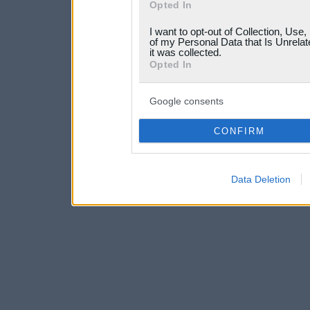
Opted In
grant or deny consent to Go
I want to opt-out of Collection, Use
your data for below specif
of my Personal Data that Is Unrelat
it was collected.
consent section.
Opted In
Google consents
CONFIRM
Data Deletion