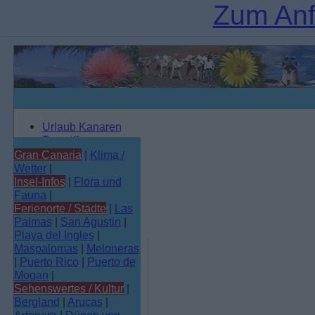
Zum Anf
Urlaub Kanaren
Teneriffa
Artenara
Gran Canaria
Gran Canaria
|
Klima /
Lanzarote
Wetter
|
Fuerteventura
Insel-Infos
|
Flora und
La Palma
Fauna
|
La Gomera
Ferienorte / Städte
|
Las
El Hierro
Palmas
|
San Agustin
|
Playa del Ingles
|
Maspalomas
|
Meloneras
|
Puerto Rico
|
Puerto de
Mogan
|
Sehenswertes / Kultur
|
Bergland
|
Arucas
|