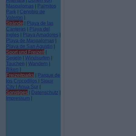
Artenara
|
Dünen von
Maspalomas
|
Palmitos
Park
|
Cenobio de
Valeron
|
Strände
|
Playa de las
Canteras
|
Playa del
Ingles
|
Playa Amadores
|
Playa de Maspalomas
|
Playa de San Agustin
|
Sport und Freizeit
|
Segeln
|
Windsurfen
|
Tauchen
|
Wandern
|
Biken
|
Freizeitparks
|
Parque de
los Crocodilos
|
Sioux
City
|
Aqua Sur
|
Sonstiges
|
Datenschutz
|
Impressum
|