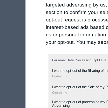
targeted advertising by us
section to confirm your sel
opt-out request is proces
interest-based ads based o
us or personal information d
your opt-out. You may separ
disclosure of your personal
IAB’s list of downstream pa
Personal Data Processing Opt Outs
also be disclosed by us to 
I want to opt-out of the Sharing of 
Downstream Participants
th
Opted In
third parties.
I want to opt-out of the Sale of my 
Please note that this web
Opted In
services and may gather an
I want to opt-out of processing my 
Advertising.
not limited to your visit o